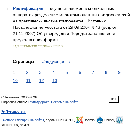
Ректификация
— осуществляемое в специальных
10
аппаратах разделение многокомпонентных жидких смесей
на практически чистые компоненты... Источник:
Постановление Росстата от 29.09.2004 N 43 (ред. от
21.11.2007) Об утверждении Порядка заполнения и
представления формы …
Официальная терминология
Страницы
Следующая
→
1
2
3
4
5
6
7
8
9
10
11
12
13
© Академик, 2000-2026
18+
Обратная связь:
Техподдержка
,
Реклама на сайте
👣 Путешествия
Экспорт словарей на сайты
, сделанные на PHP,
Joomla,
Drupal,
WordPress, MODx.