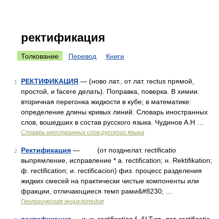
ректификация
Толкование
Перевод
Книги
РЕКТИФИКАЦИЯ
— (ново лат., от лат. rectus прямой,
1
простой, и facere делать). Поправка, поверка. В химии:
вторичная перегонка жидкости в кубе; в математике:
определение длины кривых линий. Словарь иностранных
слов, вошедших в состав русского языка. Чудинов А.Н …
Словарь иностранных слов русского языка
Ректификация
— (от позднелат. rectificatio
2
выпрямление, исправление * а. rectification; н. Rektifikation;
ф. rectification; и. rectificacion) физ. процесс разделения
жидких смесей на практически чистые компоненты или
фракции, отличающиеся темп рами&#8230; …
Геологическая энциклопедия