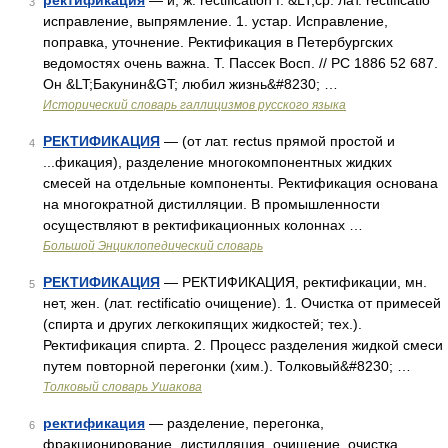
ректификация
— и, ж. rectification f. &LT;ср. лат. rectificatio
3
исправление, выпрямление. 1. устар. Исправление,
поправка, уточнение. Ректификация в Петербургских
ведомостях очень важна. Т. Пассек Восп. // РС 1886 52 687.
Он &LT;Бакунин&GT; любил жизнь&#8230; …
Исторический словарь галлицизмов русского языка
РЕКТИФИКАЦИЯ
— (от лат. rectus прямой простой и
4
...фикация), разделение многокомпонентных жидких
смесей на отдельные компоненты. Ректификация основана
на многократной дистилляции. В промышленности
осуществляют в ректификационных колоннах …
Большой Энциклопедический словарь
РЕКТИФИКАЦИЯ
— РЕКТИФИКАЦИЯ, ректификации, мн.
5
нет, жен. (лат. rectificatio очищение). 1. Очистка от примесей
(спирта и других легкокипящих жидкостей; тех.).
Ректификация спирта. 2. Процесс разделения жидкой смеси
путем повторной перегонки (хим.). Толковый&#8230; …
Толковый словарь Ушакова
ректификация
— разделение, перегонка,
6
фракционирование, дистилляция, очищение, очистка