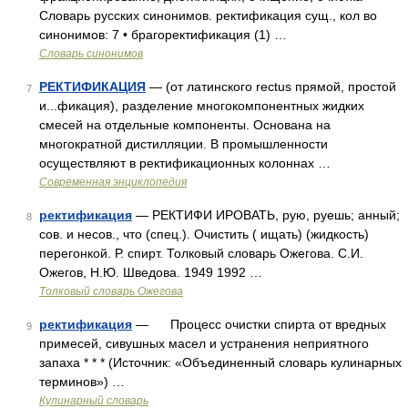
Словарь русских синонимов. ректификация сущ., кол во
синонимов: 7 • брагоректификация (1) …
Словарь синонимов
РЕКТИФИКАЦИЯ
— (от латинского rectus прямой, простой
7
и...фикация), разделение многокомпонентных жидких
смесей на отдельные компоненты. Основана на
многократной дистилляции. В промышленности
осуществляют в ректификационных колоннах …
Современная энциклопедия
ректификация
— РЕКТИФИ ИРОВАТЬ, рую, руешь; анный;
8
сов. и несов., что (спец.). Очистить ( ищать) (жидкость)
перегонкой. Р. спирт. Толковый словарь Ожегова. С.И.
Ожегов, Н.Ю. Шведова. 1949 1992 …
Толковый словарь Ожегова
ректификация
— Процесс очистки спирта от вредных
9
примесей, сивушных масел и устранения неприятного
запаха * * * (Источник: «Объединенный словарь кулинарных
терминов») …
Кулинарный словарь